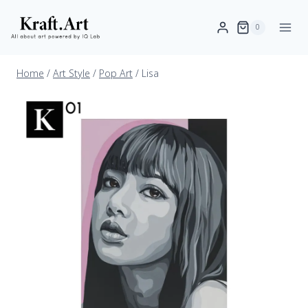
0
Home
/
Art Style
/
Pop Art
/
Lisa