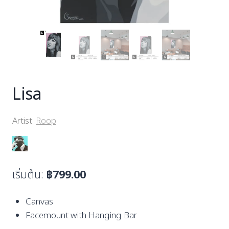
Lisa
Artist:
Roop
เริ่มต้น:
฿
799.00
Canvas
Facemount with Hanging Bar