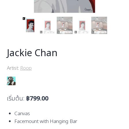
Jackie Chan
Artist:
Roop
เริ่มต้น:
฿
799.00
Canvas
Facemount with Hanging Bar