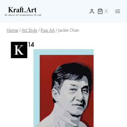
0
Home
/
Art Style
/
Pop Art
/
Jackie Chan