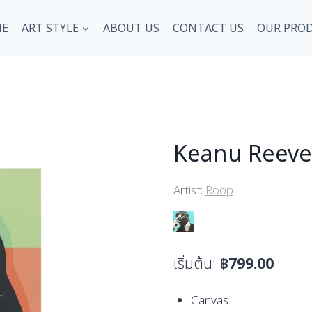
E
ART STYLE
ABOUT US
CONTACT US
OUR PRO
Keanu Reeve
Artist:
Roop
เริ่มต้น:
฿
799.00
Canvas