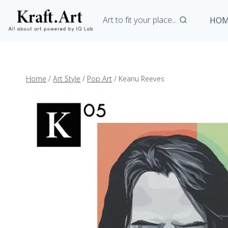
Art to fit your place...
HOM
Home
/
Art Style
/
Pop Art
/
Keanu Reeves